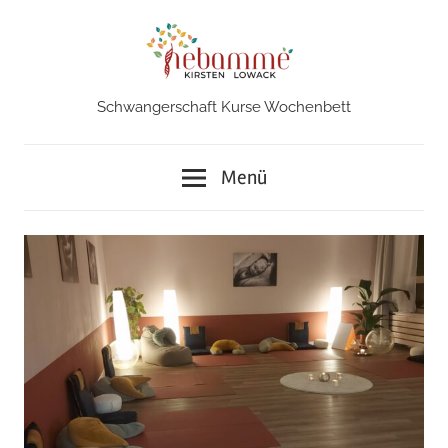
Zum
Inhalt
springen
Schwangerschaft Kurse Wochenbett
Hebamme
in
Menü
Iserlohn