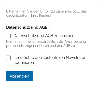
Bitte nennen Sie den Entbindungstermin, bzw. das
Geburtsdatum Ihres Kindes!
Datenschutz und AGB
*
Datenschutz und AGB zustimmen
Hiermit stimme ich ausdrücklich der Verarbeitung
personenbezogener Daten und der AGB zu.
C
Ich möchte den kostenfreien Newsletter
h
abonnieren.
e
c
k
Absenden
b
o
x
e
n