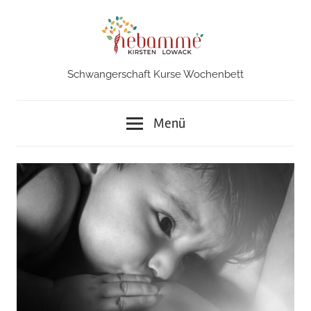
Zum
Inhalt
springen
Schwangerschaft Kurse Wochenbett
Hebamme
in
Menü
Iserlohn