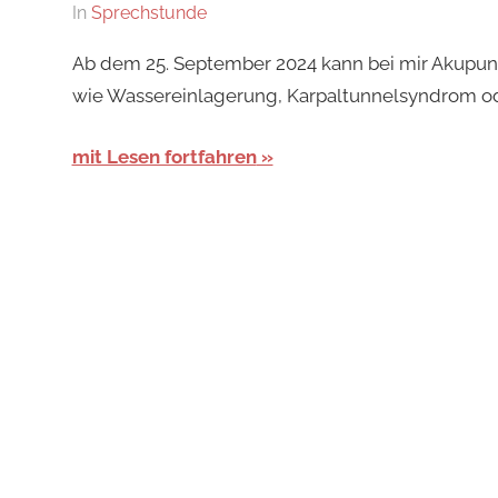
Am
Von
In
Sprechstunde
4.
Kirsten
Ab dem 25. September 2024 kann bei mir Akupu
August
wie Wassereinlagerung, Karpaltunnelsyndrom od
2024
mit Lesen fortfahren