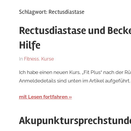
Iserlohn
Schlagwort:
Rectusdiastase
Rectusdiastase und Beck
Hilfe
Am
Von
In
Fitness
,
Kurse
11.
Kirsten
Ich habe einen neuen Kurs, „Fit Plus“ nach der
November
Anmeldedetails sind unten im Artikel aufgeführt.
2024
mit Lesen fortfahren
Akupunktursprechstund