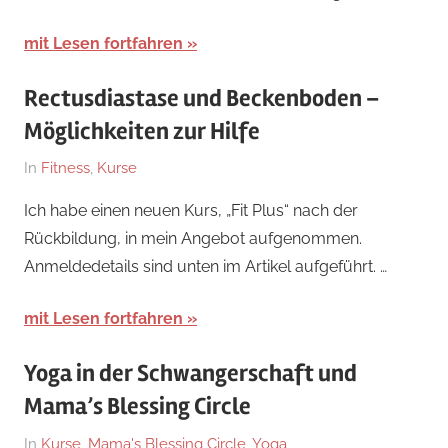
mit Lesen fortfahren
Rectusdiastase und Beckenboden –
Möglichkeiten zur Hilfe
Am
Von
In
Fitness
,
Kurse
11.
Kirsten
Ich habe einen neuen Kurs, „Fit Plus“ nach der
November
Rückbildung, in mein Angebot aufgenommen.
2024
Anmeldedetails sind unten im Artikel aufgeführt. …
mit Lesen fortfahren
Yoga in der Schwangerschaft und
Mama’s Blessing Circle
Am
Von
In
Kurse
,
Mama's Blessing Circle
,
Yoga