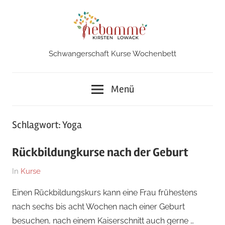
Zum
Inhalt
springen
Schwangerschaft Kurse Wochenbett
Hebamme
in
Menü
Iserlohn
Schlagwort:
Yoga
Rückbildungkurse nach der Geburt
Am
Von
In
Kurse
8.
Kirsten
Einen Rückbildungskurs kann eine Frau frühestens
September
nach sechs bis acht Wochen nach einer Geburt
2025
besuchen, nach einem Kaiserschnitt auch gerne …