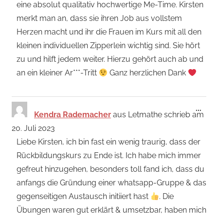
eine absolut qualitativ hochwertige Me-Time. Kirsten
merkt man an, dass sie ihren Job aus vollstem
Herzen macht und ihr die Frauen im Kurs mit all den
kleinen individuellen Zipperlein wichtig sind. Sie hört
zu und hilft jedem weiter. Hierzu gehört auch ab und
an ein kleiner Ar***-Tritt
Ganz herzlichen Dank
Dies
...
Kendra Rademacher
aus
Letmathe
schrieb am
Met
20. Juli 2023
ein-
Liebe Kirsten, ich bin fast ein wenig traurig, dass der
Rückbildungskurs zu Ende ist. Ich habe mich immer
gefreut hinzugehen, besonders toll fand ich, dass du
anfangs die Gründung einer whatsapp-Gruppe & das
gegenseitigen Austausch initiiert hast
. Die
Übungen waren gut erklärt & umsetzbar, haben mich