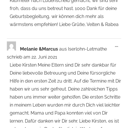
Kilometer nach Lüdenscheid gemacht, wir sind sehr
froh, dass du uns betreut hast. 1000 Dank für deine
Geburtsbegleitung, wir können dich mehr als
wärmstens empfehlen! Liebe Grüße, Velten & Rabea
Dies
...
Melanie &Marcus
aus
Iserlohn-Letmathe
Met
schrieb am
22. Juni 2021
ein-
Liebe Kirsten Meine Eltern sind Dir sehr dankbar für
Deine liebevolle Betreuung und Deine fürsorgliche
Hilfe in den ersten Zeit zu dritt. Auf die Termine mit Dir
haben wir uns sehr gefreut. Deine zahlreichen Tipps
haben uns immer weiter geholfen. Die ersten Schritte
in meinem Leben wurden mir durch Dich viel leichter
gemacht. Mama und Papa konnten viel von Dir
lernen. Dafür danken wir Dir sehr. Liebe Kirsten, es ist