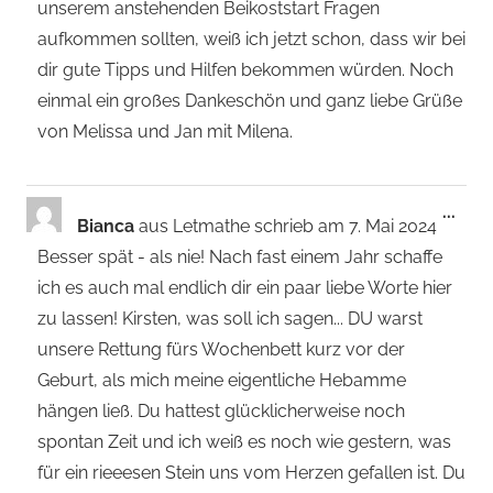
unserem anstehenden Beikoststart Fragen
aufkommen sollten, weiß ich jetzt schon, dass wir bei
dir gute Tipps und Hilfen bekommen würden. Noch
einmal ein großes Dankeschön und ganz liebe Grüße
von Melissa und Jan mit Milena.
Dies
...
Bianca
aus
Letmathe
schrieb am
7. Mai 2024
Met
Besser spät - als nie! Nach fast einem Jahr schaffe
ein-
ich es auch mal endlich dir ein paar liebe Worte hier
zu lassen! Kirsten, was soll ich sagen... DU warst
unsere Rettung fürs Wochenbett kurz vor der
Geburt, als mich meine eigentliche Hebamme
hängen ließ. Du hattest glücklicherweise noch
spontan Zeit und ich weiß es noch wie gestern, was
für ein rieeesen Stein uns vom Herzen gefallen ist. Du