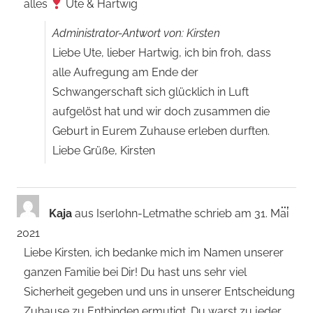
alles
Ute & Hartwig
Administrator-Antwort von: Kirsten
Liebe Ute, lieber Hartwig, ich bin froh, dass
alle Aufregung am Ende der
Schwangerschaft sich glücklich in Luft
aufgelöst hat und wir doch zusammen die
Geburt in Eurem Zuhause erleben durften.
Liebe Grüße, Kirsten
Dies
...
Kaja
aus
Iserlohn-Letmathe
schrieb am
31. Mai
Met
2021
ein-
Liebe Kirsten, ich bedanke mich im Namen unserer
ganzen Familie bei Dir! Du hast uns sehr viel
Sicherheit gegeben und uns in unserer Entscheidung
Zuhause zu Entbinden ermutigt. Du warst zu jeder