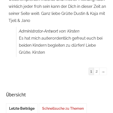
wirklich jeder froh sein kann der Dich in dieser Zeit an
seiner Seite weiß. Ganz liebe Grüße Dustin & Kaja mit
Tjell & Jano
Administrator-Antwort von: Kirsten
Es hat mich außerordentlich gefreut euch bei
beiden Kindern begleiten zu dürfen! Liebe
Grüße, Kirsten
Navigation
1
2
→
der
Gästebuchli
Übersicht
Letzte Beiträge
Schnellsuche zu Themen