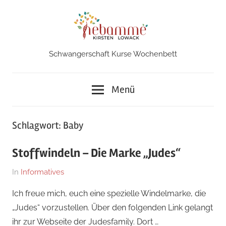
Zum
Inhalt
springen
Schwangerschaft Kurse Wochenbett
Hebamme
in
Menü
Iserlohn
Schlagwort:
Baby
Stoffwindeln – Die Marke „Judes“
Am
Von
In
Informatives
19.
Kirsten
Ich freue mich, euch eine spezielle Windelmarke, die
September
„Judes“ vorzustellen. Über den folgenden Link gelangt
2025
ihr zur Webseite der Judesfamily. Dort …