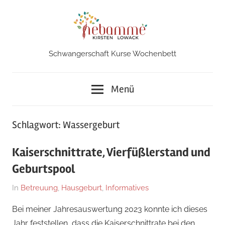
Zum
Inhalt
springen
Schwangerschaft Kurse Wochenbett
Hebamme
in
Menü
Iserlohn
Schlagwort:
Wassergeburt
Kaiserschnittrate, Vierfüßlerstand und
Geburtspool
Am
Von
In
Betreuung
,
Hausgeburt
,
Informatives
15.
Kirsten
Bei meiner Jahresauswertung 2023 konnte ich dieses
Januar
Jahr feststellen, dass die Kaiserschnittrate bei den